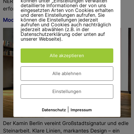
können unter „Einstellungen verwalten“
NERO MARQUINA ANGEBOTSANFRAGE „*“ zeigt
detaillierte Informationen der von uns
erforderliche Felder an […]
eingesetzten Arten von Cookies erhalten
und deren Einstellungen aufrufen. Sie
können die Einstellungen jederzeit
Modell Berlin
aufrufen und Cookies auch nachträglich
jederzeit abwählen (z.B. in der
Datenschutzerklärung oder unten auf
unserer Webseite).
Alle akzeptieren
Alle ablehnen
Einstellungen
|
Datenschutz
Impressum
Der Kamin Berlin vereint Großstadtsignatur und edle
Steinarbeit. Klare Linien, markantes Design – ein