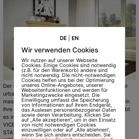
DE
|
EN
Wir verwenden Cookies
Wir nutzen auf unserer Webseite
Cookies. Einige Cookies sind notwendig
(z.B. für den Warenkorb) andere sind
nicht notwendig. Die nicht-notwendigen
Cookies helfen uns bei der Optimierung
unseres Online-Angebotes, unserer
Der Kamin Leipzig ist ein kraftvolles Statement für
Webseitenfunktionen und werden für
urbane Eleganz. Mit klaren Proportionen und
Marketingzwecke eingesetzt. Die
Einwilligung umfasst die Speicherung
massiven Steinflächen bringt er Struktur und Stil in
von Informationen auf Ihrem Endgerät,
Ihre Räume. Bestell-Nr.: 78-L-14Dieses Modell gibt
das Auslesen personenbezogener Daten
sowie deren Verarbeitung. Klicken Sie
es in Sandstein: GIALLO-DORATO – PIETRA DI
auf „Alle akzeptieren“, um in den Einsatz
von nicht notwendigen Cookies
VICENZA – PERLATINOund Marmor: CARRARA –
einzuwilligen oder auf „Alle ablehnen“,
STATUARIO – ROSA PORTOGALLO (Estremoz) –
wenn Sie sich anders entscheiden. Sie