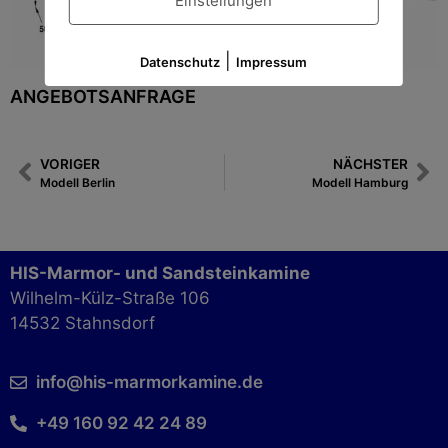
Einstellungen
|
Datenschutz
Impressum
ANGEBOTSANFRAGE
VORIGER
NÄCHSTER
Modell Berlin
Modell Hamburg
HIS-Marmor- und Sandsteinkamine
Wilhelm-Külz-Straße 106
14532 Stahnsdorf
info@his-marmorkamine.de
+49 160 92 42 24 89