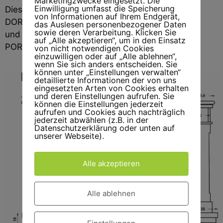
Marketingzwecke eingesetzt. Die
Einwilligung umfasst die Speicherung
Dieses Modell gibt es in
Sandstein:
GIALLO-
von Informationen auf Ihrem Endgerät,
DORATO – PIETRA DI VICENZA – PERLATINO
das Auslesen personenbezogener Daten
sowie deren Verarbeitung. Klicken Sie
und
Marmor:
CARRARA – STATUARIO – ROSA
auf „Alle akzeptieren“, um in den Einsatz
PORTOGALLO (Estremoz) – NERO MARQUINA
von nicht notwendigen Cookies
einzuwilligen oder auf „Alle ablehnen“,
wenn Sie sich anders entscheiden. Sie
können unter „Einstellungen verwalten“
detaillierte Informationen der von uns
eingesetzten Arten von Cookies erhalten
und deren Einstellungen aufrufen. Sie
können die Einstellungen jederzeit
aufrufen und Cookies auch nachträglich
jederzeit abwählen (z.B. in der
Datenschutzerklärung oder unten auf
unserer Webseite).
Alle akzeptieren
Alle ablehnen